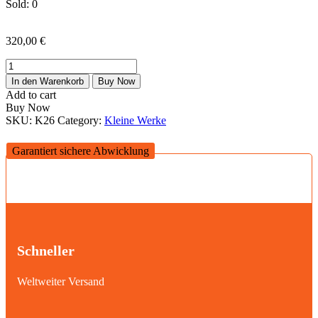
Sold:
0
320,00
€
NYC
Menge
In den Warenkorb
Buy Now
Add to cart
Buy Now
SKU:
K26
Category:
Kleine Werke
Garantiert sichere Abwicklung
Schneller
Weltweiter Versand