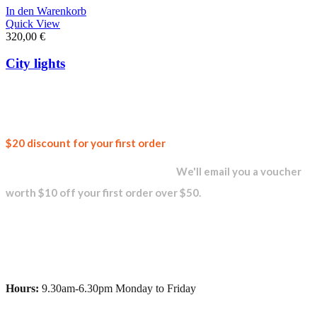
In den Warenkorb
Quick View
320,00
€
City lights
Join our
$20 discount for your first order
newsletter and get...
We'll email you a voucher
worth $10 off your first order over $50.
Hours:
9.30am-6.30pm Monday to Friday