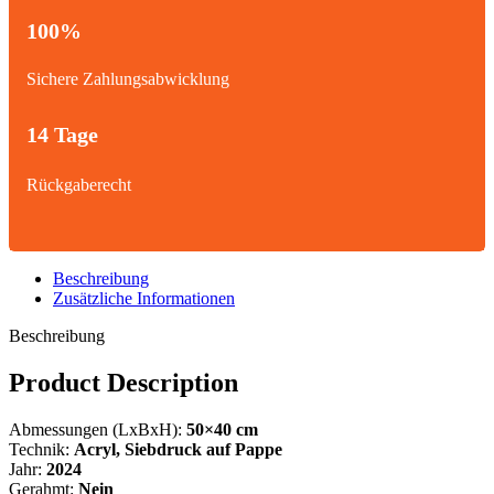
100%
Sichere Zahlungsabwicklung
14 Tage
Rückgaberecht
Beschreibung
Zusätzliche Informationen
Beschreibung
Product Description
Abmessungen (LxBxH):
50×40 cm
Technik:
Acryl, Siebdruck
auf Pappe
Jahr:
2024
Gerahmt:
Nein