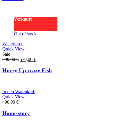
Verkauft
Out of stock
Weiterlesen
Quick View
Sale
Ursprünglicher
Aktueller
690,00
€
570,00
€
Preis
Preis
war:
ist:
Hurry Up crazy Fish
690,00 €
570,00 €.
In den Warenkorb
Quick View
490,00
€
Home story