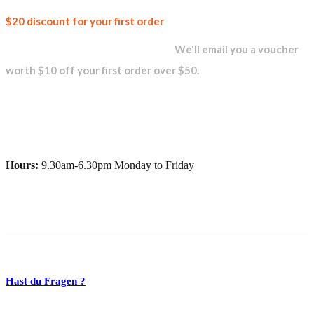
Join our
$20 discount for your first order
newsletter and get...
We'll email you a voucher
worth $10 off your first order over $50.
Hours:
9.30am-6.30pm Monday to Friday
Hast du Fragen ?