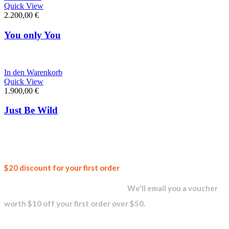
Quick View
2.200,00
€
You only You
In den Warenkorb
Quick View
1.900,00
€
Just Be Wild
Join our
$20 discount for your first order
newsletter and get...
We'll email you a voucher
worth $10 off your first order over $50.