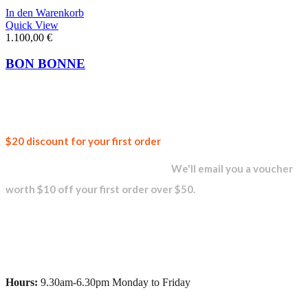
In den Warenkorb
Quick View
1.100,00
€
BON BONNE
Join our
$20 discount for your first order
newsletter and get...
We'll email you a voucher
worth $10 off your first order over $50.
Hours:
9.30am-6.30pm Monday to Friday