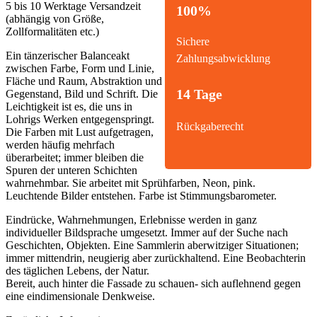
5 bis 10 Werktage Versandzeit
100%
(abhängig von Größe,
Zollformalitäten etc.)
Sichere
Ein tänzerischer Balanceakt
Zahlungsabwicklung
zwischen Farbe, Form und Linie,
Fläche und Raum, Abstraktion und
14 Tage
Gegenstand, Bild und Schrift. Die
Leichtigkeit ist es, die uns in
Lohrigs Werken entgegenspringt.
Rückgaberecht
Die Farben mit Lust aufgetragen,
werden häufig mehrfach
überarbeitet; immer bleiben die
Spuren der unteren Schichten
wahrnehmbar. Sie arbeitet mit Sprühfarben, Neon, pink.
Leuchtende Bilder entstehen. Farbe ist Stimmungsbarometer.
Eindrücke, Wahrnehmungen, Erlebnisse
werden in ganz
individueller Bildsprache umgesetzt. Immer auf der Suche nach
Geschichten, Objekten. Eine Sammlerin aberwitziger Situationen;
immer mittendrin, neugierig aber zurückhaltend. Eine Beobachterin
des täglichen Lebens, der Natur.
Bereit, auch hinter die Fassade zu schauen- sich auflehnend gegen
eine eindimensionale Denkweise.