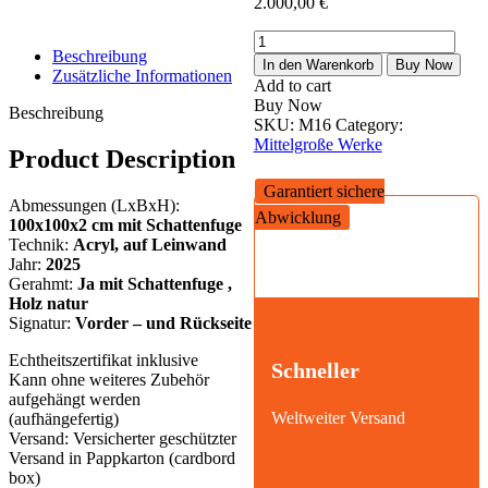
2.000,00
€
Let
Beschreibung
´s
In den Warenkorb
Buy Now
Zusätzliche Informationen
fly
Add to cart
irgendwohin
Buy Now
Beschreibung
Menge
SKU:
M16
Category:
Mittelgroße Werke
Product Description
Garantiert sichere
Abmessungen (LxBxH):
Abwicklung
100x100x2 cm mit Schattenfuge
Technik:
Acryl,
auf Leinwand
Jahr:
2025
Gerahmt:
Ja mit Schattenfuge ,
Holz natur
Signatur:
Vorder – und Rückseite
Echtheitszertifikat inklusive
Schneller
Kann ohne weiteres Zubehör
aufgehängt werden
Weltweiter Versand
(aufhängefertig)
Versand: Versicherter geschützter
Versand in Pappkarton (cardbord
box)