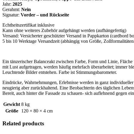
Jahr:
2025
Gerahmt:
Nein
Signatur:
Vorder – und Rückseite
Echtheitszertifikat inklusive
Kann ohne weiteres Zubehör aufgehängt werden (aufhängefertig)
Versand: Versicherter geschützter Versand in Pappkarton (cardbord b
5 bis 10 Werktage Versandzeit (abhängig von Größe, Zollformalitäten 
Ein tänzerischer Balanceakt zwischen Farbe, Form und Linie, Fläche 
mit Lust aufgetragen, werden häufig mehrfach überarbeitet; immer bl
Leuchtende Bilder entstehen. Farbe ist Stimmungsbarometer.
Eindrücke, Wahrnehmungen, Erlebnisse
werden in ganz individuelle
neugierig aber zurückhaltend. Eine Beobachterin des täglichen Lebens
Bereit, auch hinter die Fassade zu schauen- sich auflehnend gegen e
Gewicht
8 kg
Größe
120 × 80 × 4 cm
Related products