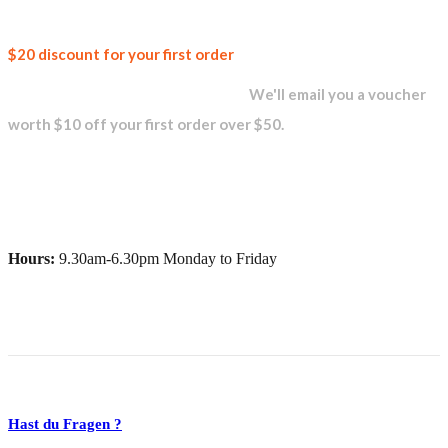
Join our
$20 discount for your first order
newsletter and get...
We'll email you a voucher
worth $10 off your first order over $50.
Hours:
9.30am-6.30pm Monday to Friday
Hast du Fragen ?