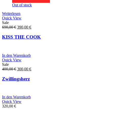
Out of stock
Weiterlesen
Quick View
Sale
Ursprünglicher
Aktueller
690,00
€
390,00
€
Preis
Preis
war:
ist:
KISS THE COOK
690,00 €
390,00 €.
In den Warenkorb
Quick View
Sale
Ursprünglicher
Aktueller
400,00
€
300,00
€
Preis
Preis
war:
ist:
Zwillingsherz
400,00 €
300,00 €.
In den Warenkorb
Quick View
320,00
€