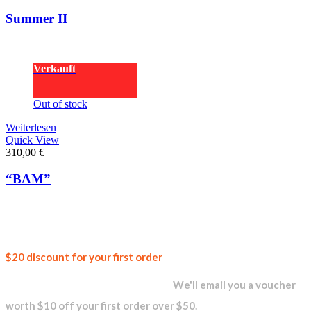
Summer II
Verkauft
Out of stock
Weiterlesen
Quick View
310,00
€
“BAM”
Join our
$20 discount for your first order
newsletter and get...
We'll email you a voucher
worth $10 off your first order over $50.