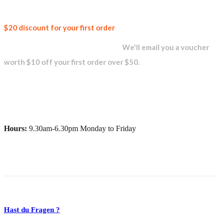
Join our
$20 discount for your first order
newsletter and get...
We'll email you a voucher
worth $10 off your first order over $50.
Hours:
9.30am-6.30pm Monday to Friday
Hast du Fragen ?