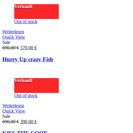
Verkauft
Out of stock
Weiterlesen
Quick View
Sale
Ursprünglicher
Aktueller
690,00
€
570,00
€
Preis
Preis
war:
ist:
Hurry Up crazy Fish
690,00 €
570,00 €.
Verkauft
Out of stock
Weiterlesen
Quick View
Sale
Ursprünglicher
Aktueller
690,00
€
390,00
€
Preis
Preis
war:
ist: