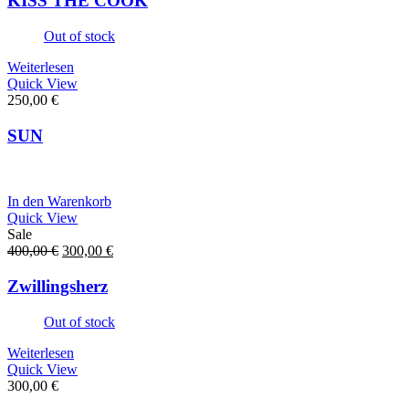
KISS THE COOK
690,00 €
390,00 €.
Out of stock
Weiterlesen
Quick View
250,00
€
SUN
In den Warenkorb
Quick View
Sale
Ursprünglicher
Aktueller
400,00
€
300,00
€
Preis
Preis
war:
ist:
Zwillingsherz
400,00 €
300,00 €.
Out of stock
Weiterlesen
Quick View
300,00
€