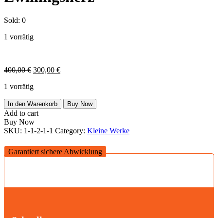
Sold:
0
1 vorrätig
Ursprünglicher
Aktueller
400,00
€
300,00
€
Preis
Preis
1 vorrätig
war:
ist:
400,00 €
300,00 €.
Zwillingsherz
In den Warenkorb
Buy Now
Menge
Add to cart
Buy Now
SKU:
1-1-2-1-1
Category:
Kleine Werke
Garantiert sichere Abwicklung