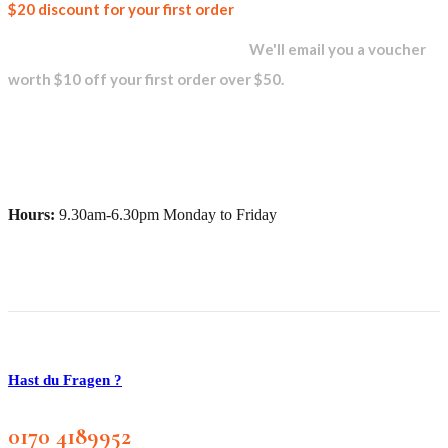
Join our
$20 discount for your first order
newsletter and get...
We'll email you a voucher
worth $10 off your first order over $50.
Hours:
9.30am-6.30pm Monday to Friday
Hast du Fragen ?
0170 4189952