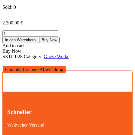
Sold:
0
2.300,00
€
SHOWTIME
Menge
In den Warenkorb
Buy Now
Add to cart
Buy Now
SKU:
L28
Category:
Große Werke
Garantiert sichere Abwicklung
Schneller
Weltweiter Versand