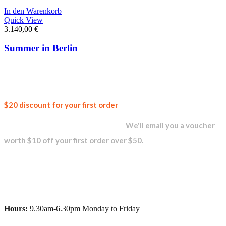
In den Warenkorb
Quick View
3.140,00
€
Summer in Berlin
Join our
$20 discount for your first order
newsletter and get...
We'll email you a voucher
worth $10 off your first order over $50.
Hours:
9.30am-6.30pm Monday to Friday