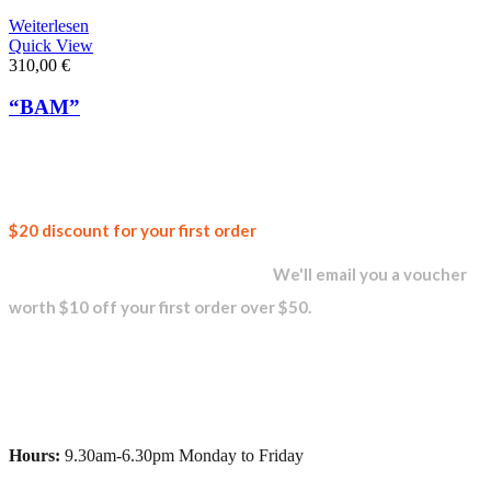
Weiterlesen
Quick View
310,00
€
“BAM”
Join our
$20 discount for your first order
newsletter and get...
We'll email you a voucher
worth $10 off your first order over $50.
Hours:
9.30am-6.30pm Monday to Friday