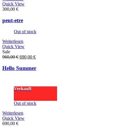
Quick View
300,00
€
peut-etre
Out of stock
Weiterlesen
Quick View
Sale
Ursprünglicher
Aktueller
960,00
€
690,00
€
Preis
Preis
war:
ist:
Hello Summer
960,00 €
690,00 €.
Verkauft
Out of stock
Weiterlesen
Quick View
690,00
€