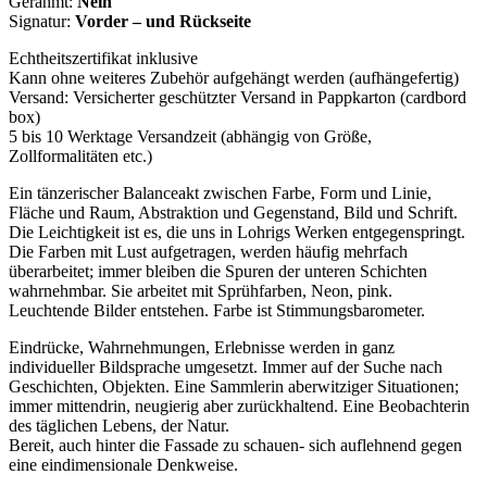
Gerahmt:
Nein
Signatur:
Vorder – und Rückseite
Echtheitszertifikat inklusive
Kann ohne weiteres Zubehör aufgehängt werden (aufhängefertig)
Versand: Versicherter geschützter Versand in Pappkarton (cardbord
box)
5 bis 10 Werktage Versandzeit (abhängig von Größe,
Zollformalitäten etc.)
Ein tänzerischer Balanceakt zwischen Farbe, Form und Linie,
Fläche und Raum, Abstraktion und Gegenstand, Bild und Schrift.
Die Leichtigkeit ist es, die uns in Lohrigs Werken entgegenspringt.
Die Farben mit Lust aufgetragen, werden häufig mehrfach
überarbeitet; immer bleiben die Spuren der unteren Schichten
wahrnehmbar. Sie arbeitet mit Sprühfarben, Neon, pink.
Leuchtende Bilder entstehen. Farbe ist Stimmungsbarometer.
Eindrücke, Wahrnehmungen, Erlebnisse
werden in ganz
individueller Bildsprache umgesetzt. Immer auf der Suche nach
Geschichten, Objekten. Eine Sammlerin aberwitziger Situationen;
immer mittendrin, neugierig aber zurückhaltend. Eine Beobachterin
des täglichen Lebens, der Natur.
Bereit, auch hinter die Fassade zu schauen- sich auflehnend gegen
eine eindimensionale Denkweise.